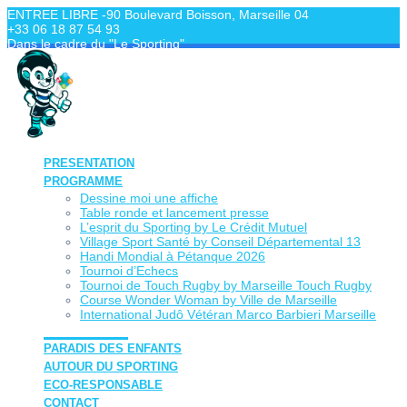
Skip
ENTREE LIBRE -90 Boulevard Boisson, Marseille 04
to
+33 06 18 87 54 93
content
Dans le cadre du "Le Sporting"
PRESENTATION
PROGRAMME
Dessine moi une affiche
Table ronde et lancement presse
L’esprit du Sporting by Le Crédit Mutuel
Village Sport Santé by Conseil Départemental 13
Handi Mondial à Pétanque 2026
Tournoi d’Echecs
Tournoi de Touch Rugby by Marseille Touch Rugby
Course Wonder Woman by Ville de Marseille
International Judô Vétéran Marco Barbieri Marseille
PLAN & DOCS.
PARADIS DES ENFANTS
AUTOUR DU SPORTING
ECO-RESPONSABLE
CONTACT