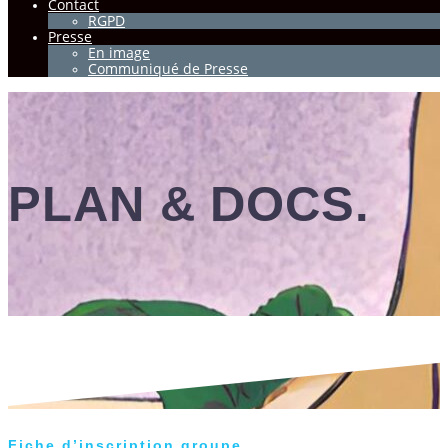
Contact
RGPD
Presse
En image
Communiqué de Presse
PLAN & DOCS.
Fiche d’inscription groupe