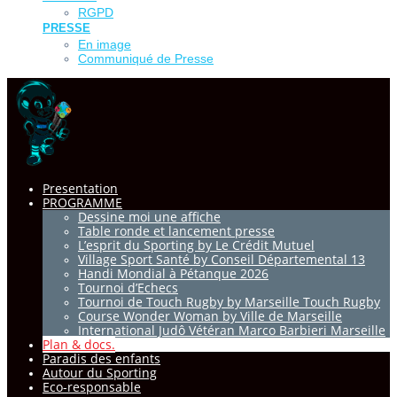
RGPD
PRESSE
En image
Communiqué de Presse
Presentation
PROGRAMME
Dessine moi une affiche
Table ronde et lancement presse
L’esprit du Sporting by Le Crédit Mutuel
Village Sport Santé by Conseil Départemental 13
Handi Mondial à Pétanque 2026
Tournoi d’Echecs
Tournoi de Touch Rugby by Marseille Touch Rugby
Course Wonder Woman by Ville de Marseille
International Judô Vétéran Marco Barbieri Marseille
Plan & docs.
Paradis des enfants
Autour du Sporting
Eco-responsable