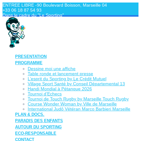
Skip
ENTREE LIBRE -90 Boulevard Boisson, Marseille 04
to
+33 06 18 87 54 93
content
Dans le cadre du "Le Sporting"
PRESENTATION
PROGRAMME
Dessine moi une affiche
Table ronde et lancement presse
L’esprit du Sporting by Le Crédit Mutuel
Village Sport Santé by Conseil Départemental 13
Handi Mondial à Pétanque 2026
Tournoi d’Echecs
Tournoi de Touch Rugby by Marseille Touch Rugby
Course Wonder Woman by Ville de Marseille
International Judô Vétéran Marco Barbieri Marseille
PLAN & DOCS.
PARADIS DES ENFANTS
AUTOUR DU SPORTING
ECO-RESPONSABLE
CONTACT