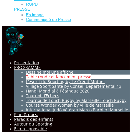
RGPD
PRESSE
En image
Communiqué de Presse
Presentation
PROGRAMME
Dessine moi une affiche
Table ronde et lancement presse
L’esprit du Sporting by Le Crédit Mutuel
Village Sport Santé by Conseil Départemental 13
Handi Mondial à Pétanque 2026
Tournoi d’Echecs
Tournoi de Touch Rugby by Marseille Touch Rugby
Course Wonder Woman by Ville de Marseille
International Judô Vétéran Marco Barbieri Marseille
Plan & docs.
Paradis des enfants
Autour du Sporting
Eco-responsable