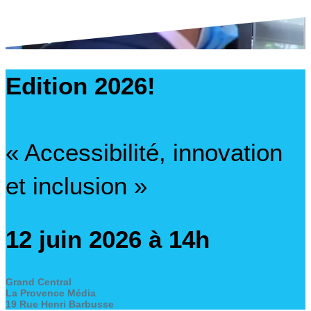
Edition 2026!
« Accessibilité, innovation
et inclusion »
12 juin 2026 à 14h
Grand Central
La Provence Média
19 Rue Henri Barbusse