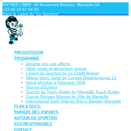
Skip
ENTREE LIBRE -90 Boulevard Boisson, Marseille 04
to
+33 06 18 87 54 93
content
Dans le cadre du "Le Sporting"
PRESENTATION
PROGRAMME
Dessine moi une affiche
Table ronde et lancement presse
L’esprit du Sporting by Le Crédit Mutuel
Village Sport Santé by Conseil Départemental 13
Handi Mondial à Pétanque 2026
Tournoi d’Echecs
Tournoi de Touch Rugby by Marseille Touch Rugby
Course Wonder Woman by Ville de Marseille
International Judô Vétéran Marco Barbieri Marseille
PLAN & DOCS.
PARADIS DES ENFANTS
AUTOUR DU SPORTING
ECO-RESPONSABLE
CONTACT