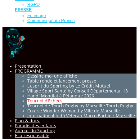
RGPD
PRESSE
En image
Communiqué de Presse
Presentation
PROGRAMME
Dessine moi une affiche
Table ronde et lancement presse
L’esprit du Sporting by Le Crédit Mutuel
Village Sport Santé by Conseil Départemental 13
Handi Mondial à Pétanque 2026
Tournoi d’Echecs
Tournoi de Touch Rugby by Marseille Touch Rugby
Course Wonder Woman by Ville de Marseille
International Judô Vétéran Marco Barbieri Marseille
Plan & docs.
Paradis des enfants
Autour du Sporting
Eco-responsable