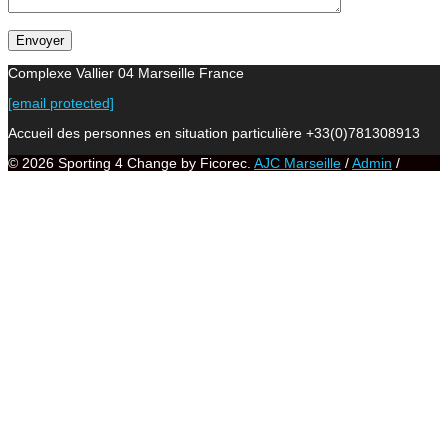
Complexe Vallier 04 Marseille France
[email protected]
Accueil des personnes en situation particulière +33(0)781308913
© 2026 Sporting 4 Change by Ficorec.
AJC Marseille
/
Admin
/