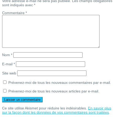
l’article
Votre adresse e-mail ne sera pas publiée.
Les champs obligatoires
sont indiqués avec
*
Commentaire
*
Nom
*
E-mail
*
Site web
Prévenez-moi de tous les nouveaux commentaires par e-mail.
Prévenez-moi de tous les nouveaux articles par e-mail.
Ce site utilise Akismet pour réduire les indésirables.
En savoir plus
sur la façon dont les données de vos commentaires sont traitées
.