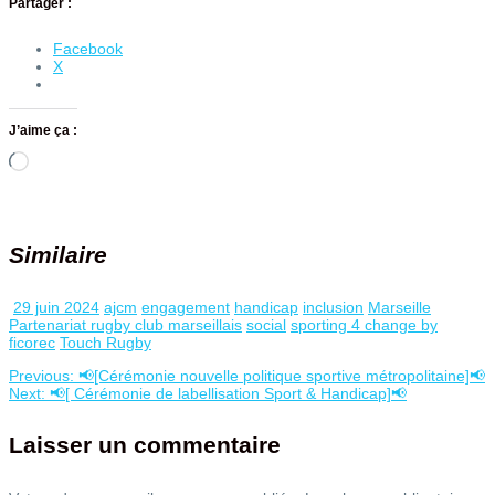
Partager :
Facebook
X
J’aime ça :
Chargement…
Similaire
29 juin 2024
ajcm
engagement
handicap
inclusion
Marseille
Partenariat rugby club marseillais
social
sporting 4 change by
ficorec
Touch Rugby
Previous
Previous:
📢[Cérémonie nouvelle politique sportive métropolitaine]📢
Navigation
Next
post:
Next:
📢[ Cérémonie de labellisation Sport & Handicap]📢
post:
de
Laisser un commentaire