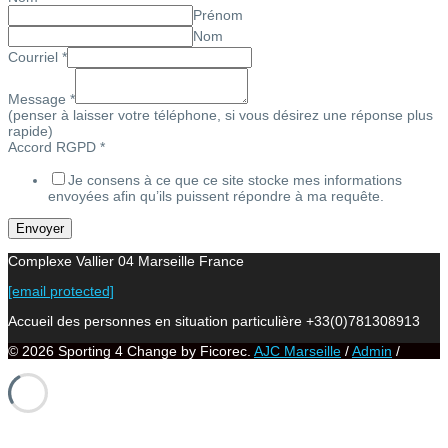
Prénom
Nom
Courriel
*
Message
*
(penser à laisser votre téléphone, si vous désirez une réponse plus
rapide)
Accord RGPD
*
Je consens à ce que ce site stocke mes informations
envoyées afin qu’ils puissent répondre à ma requête.
Envoyer
Complexe Vallier 04 Marseille France
[email protected]
Accueil des personnes en situation particulière +33(0)781308913
© 2026 Sporting 4 Change by Ficorec.
AJC Marseille
/
Admin
/