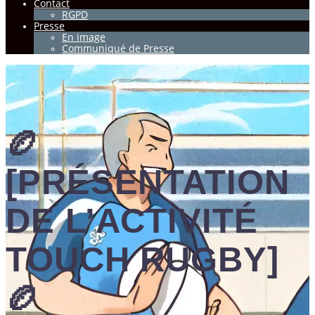
Contact
RGPD
Presse
En image
Communiqué de Presse
🏉
[PRÉSENTATION
DE L’ACTIVITÉ
TOUCH RUGBY]
🏉