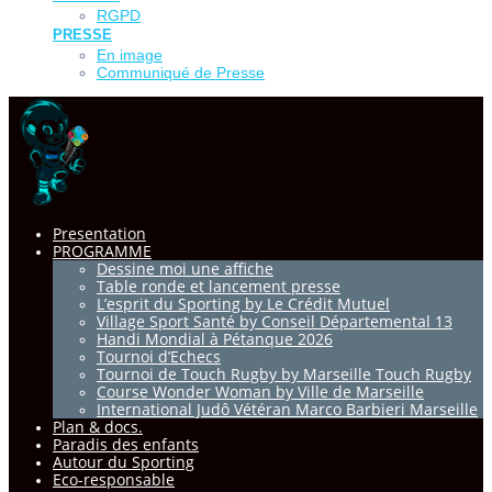
RGPD
PRESSE
En image
Communiqué de Presse
Presentation
PROGRAMME
Dessine moi une affiche
Table ronde et lancement presse
L’esprit du Sporting by Le Crédit Mutuel
Village Sport Santé by Conseil Départemental 13
Handi Mondial à Pétanque 2026
Tournoi d’Echecs
Tournoi de Touch Rugby by Marseille Touch Rugby
Course Wonder Woman by Ville de Marseille
International Judô Vétéran Marco Barbieri Marseille
Plan & docs.
Paradis des enfants
Autour du Sporting
Eco-responsable