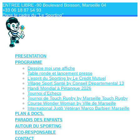
Skip
ENTREE LIBRE -90 Boulevard Boisson, Marseille 04
to
+33 06 18 87 54 93
content
Dans le cadre du "Le Sporting"
PRESENTATION
PROGRAMME
Dessine moi une affiche
Table ronde et lancement presse
L’esprit du Sporting by Le Crédit Mutuel
Village Sport Santé by Conseil Départemental 13
Handi Mondial à Pétanque 2026
Tournoi d’Echecs
Tournoi de Touch Rugby by Marseille Touch Rugby
Course Wonder Woman by Ville de Marseille
International Judô Vétéran Marco Barbieri Marseille
PLAN & DOCS.
PARADIS DES ENFANTS
AUTOUR DU SPORTING
ECO-RESPONSABLE
CONTACT