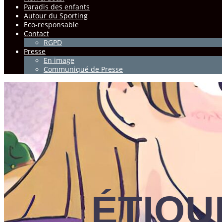
Paradis des enfants
Autour du Sporting
Eco-responsable
Contact
RGPD
Presse
En image
Communiqué de Presse
ÉTIQU