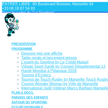
Skip
ENTREE LIBRE -90 Boulevard Boisson, Marseille 04
to
+33 06 18 87 54 93
content
Dans le cadre du "Le Sporting"
PRESENTATION
PROGRAMME
Dessine moi une affiche
Table ronde et lancement presse
L’esprit du Sporting by Le Crédit Mutuel
Village Sport Santé by Conseil Départemental 13
Handi Mondial à Pétanque 2026
Tournoi d’Echecs
Tournoi de Touch Rugby by Marseille Touch Rugb
Course Wonder Woman by Ville de Marseille
International Judô Vétéran Marco Barbieri Marseill
PLAN & DOCS.
PARADIS DES ENFANTS
AUTOUR DU SPORTING
ECO-RESPONSABLE