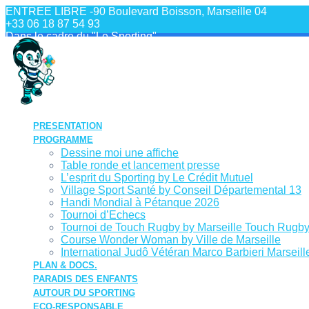
Skip
ENTREE LIBRE -90 Boulevard Boisson, Marseille 04
to
+33 06 18 87 54 93
content
Dans le cadre du "Le Sporting"
PRESENTATION
PROGRAMME
Dessine moi une affiche
Table ronde et lancement presse
L’esprit du Sporting by Le Crédit Mutuel
Village Sport Santé by Conseil Départemental 13
Handi Mondial à Pétanque 2026
Tournoi d’Echecs
Tournoi de Touch Rugby by Marseille Touch Rugb
Course Wonder Woman by Ville de Marseille
International Judô Vétéran Marco Barbieri Marseill
PLAN & DOCS.
PARADIS DES ENFANTS
AUTOUR DU SPORTING
ECO-RESPONSABLE