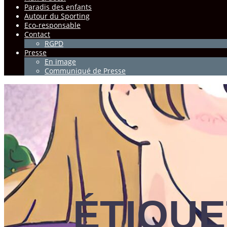
Paradis des enfants
Autour du Sporting
Eco-responsable
Contact
RGPD
Presse
En image
Communiqué de Presse
ÉTIQUE